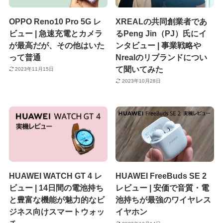
OPPO Reno10 Pro 5G レ
XREALの共同創業者であ
ビュー | 急速充電とカメラ
るPeng Jin（PJ）氏にイ
が最高だが、その他はいた
ンタビュー | 事業戦略や
って普通
Nrealのリブランドについ
て聞いてみた
2023年11月15日
2023年10月28日
HUAWEI WATCH GT 4 レ
HUAWEI FreeBuds SE 2
ビュー | 14日間の電池持ち
レビュー | 安価で音質・電
と豊富な機能が魅力的なビ
池持ちが最強のワイヤレス
ジネス向けスマートウォッ
イヤホン