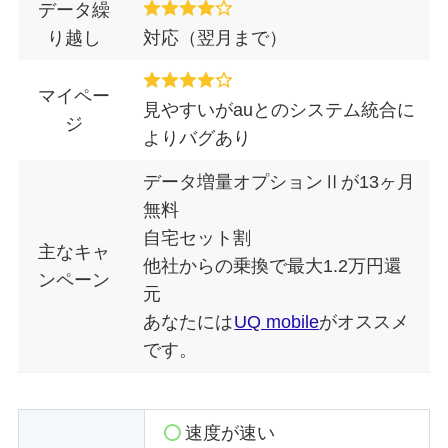
データ繰
り越し
対応（翌月まで）
マイペー
見やすいがauとのシステム統合に
ジ
よりバグあり
データ増量オプションⅡが13ヶ月
無料
自宅セット割
主なキャ
他社からの乗換で最大1.2万円還
ンペーン
元
あなたには
UQ mobile
がオススメ
です。
速度が速い