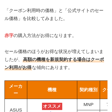
「クーポン利用時の価格」と「公式サイトのセー
ル価格」を比較してみました。
赤字
の購入方法がお得になります。
セール価格のほうがお得な状況が増えてしまいま
したが、
高額の機種を新規契約する場合はクーポ
ン利用がお得
な傾向にあります。
メーカ
機種
契約種別
クー
ー
MNP
79
オススメ
ASUS