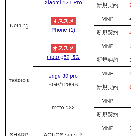
Xiaomi 12T Pro
新規契約
78
MNP
46
オススメ
Nothing
Phone (1)
新規契約
46
MNP
12
オススメ
moto g52j 5G
新規契約
12
MNP
66
edge 30 pro
motorola
8GB/128GB
新規契約
66
MNP
3
moto g32
新規契約
3
MNP
31
SHARP
AQUOS sense7