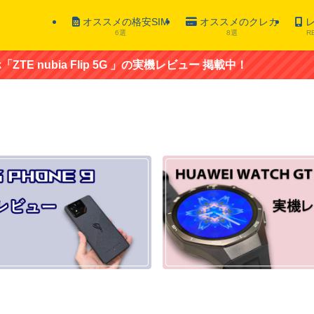
オススメの格安SIM
オススメのクレカ
レ
6選
8選
R
ip 5G 」の実機レビュー 掲載中！