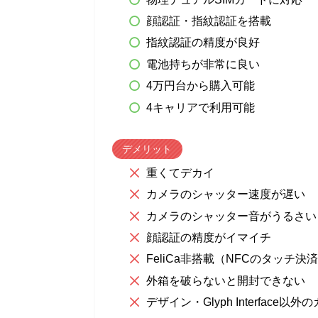
顔認証・指紋認証を搭載
指紋認証の精度が良好
電池持ちが非常に良い
4万円台から購入可能
4キャリアで利用可能
デメリット
重くてデカイ
カメラのシャッター速度が遅い
カメラのシャッター音がうるさい
顔認証の精度がイマイチ
FeliCa非搭載（NFCのタッチ決
外箱を破らないと開封できない
デザイン・Glyph Interface