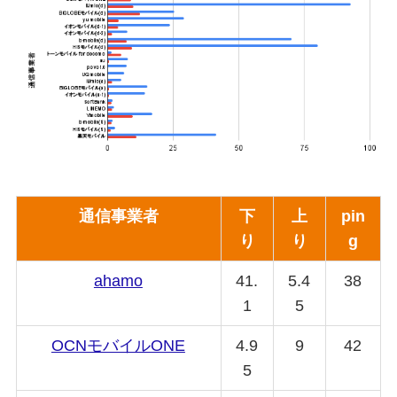
通信事業者
下
上
pin
り
り
g
ahamo
41.
5.4
38
1
5
OCNモバイルONE
4.9
9
42
5