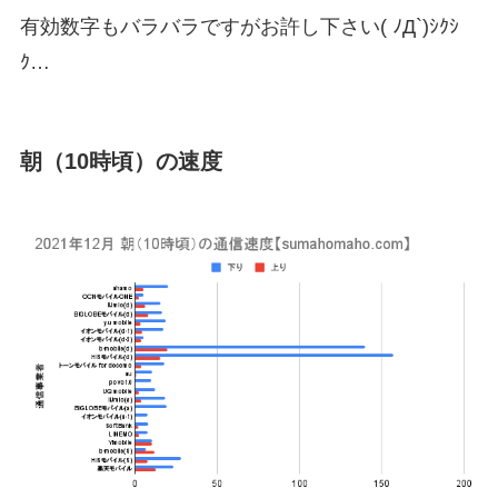
有効数字もバラバラですがお許し下さい( ﾉД`)ｼｸｼ
ｸ…
朝（10時頃）の速度