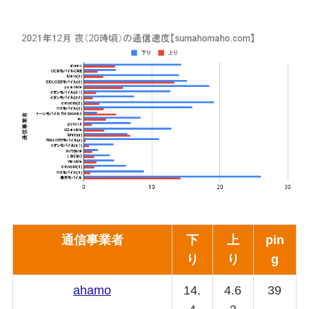
通信事業者
下
上
pin
り
り
g
ahamo
14.
4.6
39