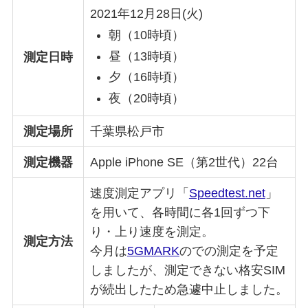
2021年12月28日(火)
朝（10時頃）
昼（13時頃）
測定日時
夕（16時頃）
夜（20時頃）
測定場所
千葉県松戸市
測定機器
Apple iPhone SE（第2世代）22台
速度測定アプリ「
Speedtest.net
」
を用いて、各時間に各1回ずつ下
り・上り速度を測定。
測定方法
今月は
5GMARK
のでの測定を予定
しましたが、測定できない格安SIM
が続出したため急遽中止しました。