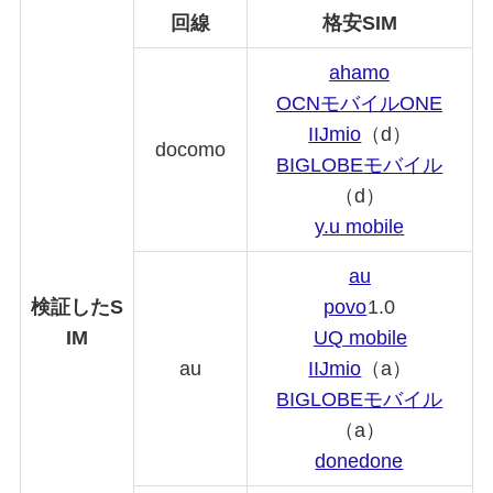
回線
格安SIM
ahamo
OCNモバイルONE
IIJmio
（d）
docomo
BIGLOBE
モバイル
（d）
y.u mobile
au
検証したS
povo
1.0
IM
UQ mobile
au
IIJmio
（a）
BIGLOBE
モバイル
（a）
donedone