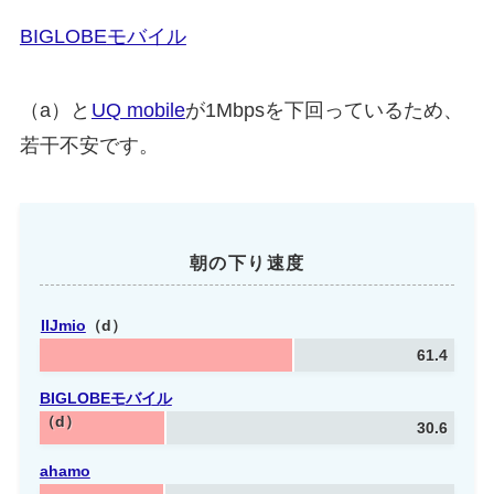
BIGLOBE
モバイル
（a）と
UQ mobile
が1Mbpsを下回っているため、
若干不安です。
朝の下り速度
IIJmio
（d）
61.4
BIGLOBE
モバイル
（d）
30.6
ahamo