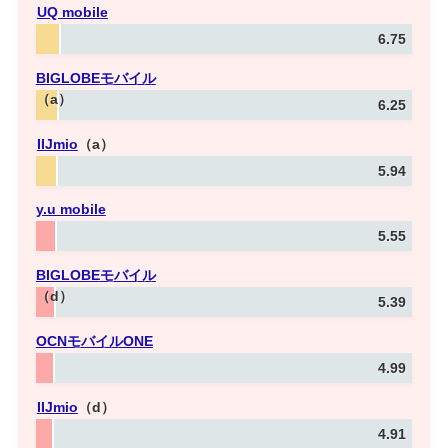
UQ mobile
6.75
BIGLOBE
モバイル
（a）
6.25
IIJmio
（a）
5.94
y.u mobile
5.55
BIGLOBE
モバイル
（d）
5.39
OCNモバイルONE
4.99
IIJmio
（d）
4.91