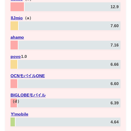
12.9
IIJmio
（a）
7.60
ahamo
7.16
povo
1.0
6.66
OCNモバイルONE
6.60
BIGLOBE
モバイル
（d）
6.39
Y!mobile
4.64