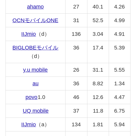
ahamo
27
40.1
4.26
OCNモバイルONE
31
52.5
4.99
IIJmio
（d）
136
3.04
4.91
BIGLOBE
モバイル
36
17.4
5.39
（d）
y.u mobile
26
31.1
5.55
au
36
8.82
1.34
povo
1.0
46
12.6
4.47
UQ mobile
37
11.8
6.75
IIJmio
（a）
134
1.81
5.94