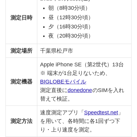
朝（8時30分頃）
昼（12時30分頃）
測定日時
夕（16時30分頃）
夜（20時30分頃）
測定場所
千葉県松戸市
Apple iPhone SE（第2世代）13台
※ 端末が1台足りないため、
測定機器
BIGLOBE
モバイル
測定直後に
donedone
のSIMを入れ
替えて検証。
速度測定アプリ「
Speedtest.net
」
測定方法
を用いて、各時間に各1回ずつ下
り・上り速度を測定。