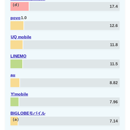
（d）
17.4
povo
1.0
12.6
UQ mobile
11.8
LINEMO
11.5
au
8.82
Y!mobile
7.96
BIGLOBE
モバイル
（a）
7.14