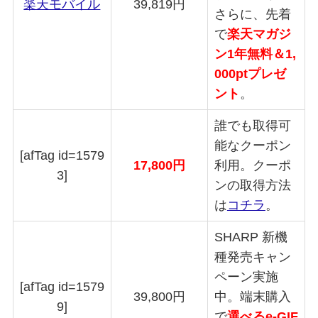
楽天モバイル
39,819円
さらに、先着
で
楽天マガジ
ン1年無料＆1,
000ptプレゼ
ント
。
誰でも取得可
能なクーポン
[afTag id=1579
17,800円
利用。クーポ
3]
ンの取得方法
は
コチラ
。
SHARP 新機
種発売キャン
ペーン実施
[afTag id=1579
39,800円
中。端末購入
9]
で
選べるe-GIF