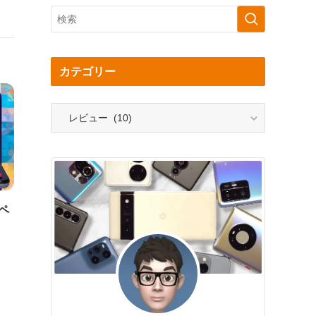
カテゴリー
カ
テ
ゴ
リ
ー
スペ