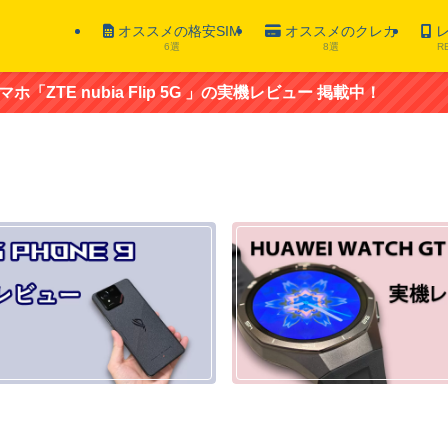
オススメの格安SIM
オススメのクレカ
レ
6選
8選
R
 nubia Flip 5G 」の実機レビュー 掲載中！