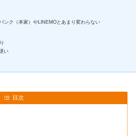
ソフトバンク（本家）やLINEMOとあまり変わらない
り
て遅い
目次