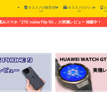
オススメの格安SIM
オススメのクレカ
レ
6選
8選
R
ubia Flip 5G 」の実機レビュー 掲載中！