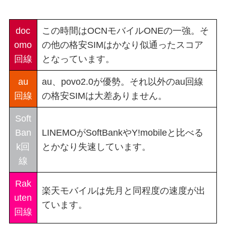
doc
この時間はOCNモバイルONEの一強。そ
omo
の他の格安SIMはかなり似通ったスコア
回線
となっています。
au
au、povo2.0が優勢。それ以外のau回線
回線
の格安SIMは大差ありません。
Soft
Ban
LINEMOがSoftBankやY!mobileと比べる
k回
とかなり失速しています。
線
Rak
楽天モバイルは先月と同程度の速度が出
uten
ています。
回線