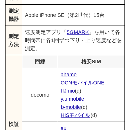
測定
Apple iPhone SE（第2世代）15台
機器
速度測定アプリ「
5GMARK
」を用いて各
測定
時間帯に各1回ずつ下り・上り速度などを
方法
測定。
回線
格安SIM
ahamo
OCNモバイルONE
IIJmio
(d)
docomo
y.u mobile
b-mobile
(d)
HISモバイル
(d)
検証
au