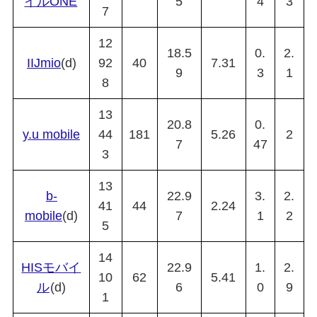
イルONE
5
4
3
7
12
18.5
0.
2.
IIJmio
(d)
92
40
7.31
9
3
1
8
13
20.8
0.
y.u mobile
44
181
5.26
2
7
47
3
13
b-
22.9
3.
2.
41
44
2.24
mobile
(d)
7
1
2
5
14
HISモバイ
22.9
1.
2.
10
62
5.41
ル
(d)
6
0
9
1