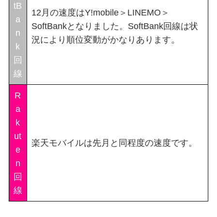
tB
12月の速度はY!mobile＞LINEMO＞
a
SoftBankとなりました。SoftBank回線は状
n
況により順位変動がかなりあります。
k
回
線
R
a
k
ut
楽天モバイルは先月と同程度の速度です。
e
n
回
線