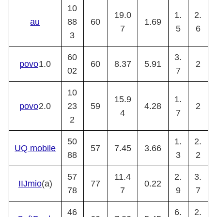
10
19.0
1.
2.
au
88
60
1.69
7
5
6
3
60
3.
povo
1.0
60
8.37
5.91
2
02
7
10
15.9
1.
povo
2.0
23
59
4.28
2
4
7
2
50
1.
2.
UQ mobile
57
7.45
3.66
88
3
2
57
11.4
2.
3.
IIJmio
(a)
77
0.22
78
7
9
7
46
6.
2.