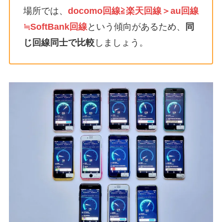
場所では、
docomo回線≧楽天回線＞au回線
≒SoftBank回線
という傾向があるため、
同
じ回線同士で比較
しましょう。