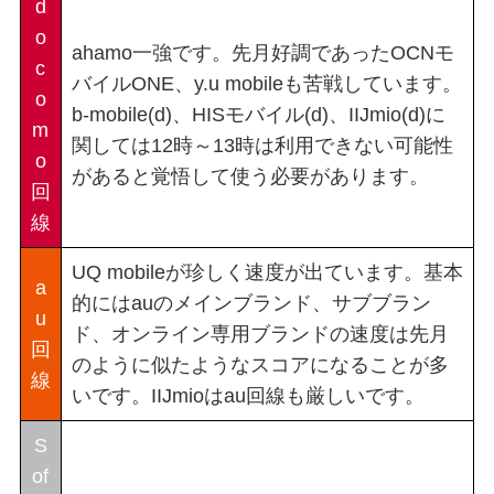
d
o
ahamo一強です。先月好調であったOCNモ
c
バイルONE、y.u mobileも苦戦しています。
o
b-mobile(d)、HISモバイル(d)、IIJmio(d)に
m
関しては12時～13時は利用できない可能性
o
があると覚悟して使う必要があります。
回
線
UQ mobileが珍しく速度が出ています。基本
a
的にはauのメインブランド、サブブラン
u
ド、オンライン専用ブランドの速度は先月
回
のように似たようなスコアになることが多
線
いです。IIJmioはau回線も厳しいです。
S
of