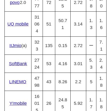
povo
2.0
72
2.72
77
5
8
0
31
50.7
1.
1.
UQ mobile
06
51
3.14
1
3
6
4
32
7.
IIJmio
(a)
135
0.15
2.72
ー
3
1
27
5.
2.
SoftBank
53
4.16
3.01
24
3
4
47
1.
LINEMO
43
8.26
2.2
5
98
8
16
24.8
1.
1.
Y!mobile
01
26
5.92
5
7
8
5