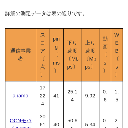
詳細の測定データは表の通りです。
ス
W
pin
動
コ
下り
上り
E
g
画
通信事業
ア
速度
速度
B
〔
〔
者
〔
〔Mb
〔Mb
〔
ms
s
点
ps〕
ps〕
s
〕
〕
〕
〕
17
25.1
0.
1.
ahamo
22
41
9.92
4
6
5
4
30
OCNモバ
50.6
0.
2.
61
40
5.34