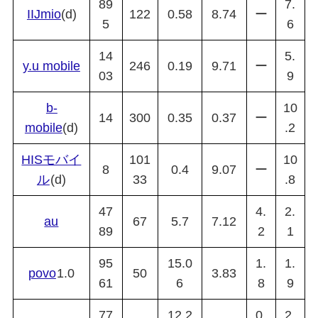
89
7.
IIJmio
(d)
122
0.58
8.74
ー
5
6
14
5.
y.u mobile
246
0.19
9.71
ー
03
9
b-
10
14
300
0.35
0.37
ー
mobile
(d)
.2
HISモバイ
101
10
8
0.4
9.07
ー
ル
(d)
33
.8
47
4.
2.
au
67
5.7
7.12
89
2
1
95
15.0
1.
1.
povo
1.0
50
3.83
61
6
8
9
77
12.2
0.
2.