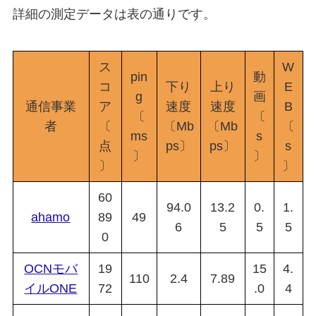
詳細の測定データは表の通りです。
ス
W
pin
動
コ
下り
上り
E
g
画
通信事業
ア
速度
速度
B
〔
〔
者
〔
〔Mb
〔Mb
〔
ms
s
点
ps〕
ps〕
s
〕
〕
〕
〕
60
94.0
13.2
0.
1.
ahamo
89
49
6
5
5
5
0
OCNモバ
19
15
4.
110
2.4
7.89
イルONE
72
.0
4