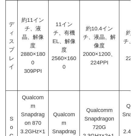
約11イン
デ
11イン
チ、液
約10.4イン
ィ
チ、有機
約1
晶、解像
チ、液晶、解
ス
EL、解像
チ、
度
像度
プ
度
2880×180
2000×1200、
レ
2560×160
220
0
224PPI
イ
0
309PPI
Qualcom
m
Qu
Qualcomm
Snapdrag
Qualcom
Snap
S
Snapdragon
on 870
m
G
o
720G
3.2GHz×1
Snapdrag
2.4G
C
2.3GHz×2+1.