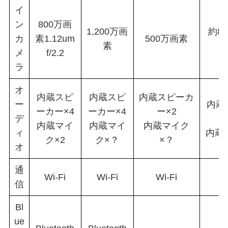
イ
ン
800万画
1,200万画
約8
カ
素1.12um
500万画素
素
(
メ
f/2.2
ラ
オ
内蔵スピ
内蔵スピ
内蔵スピーカ
ー
内蔵
ーカー×4
ーカー×4
ー×2
デ
内蔵マイ
内蔵マイ
内蔵マイク
ィ
内蔵
ク×2
ク×？
×？
オ
通
Wi-Fi
Wi-Fi
Wi-Fi
W
信
Bl
ue