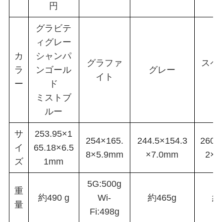
円
グラビテ
ィグレー
カ
シャンパ
グラファ
スペ
ラ
ンゴール
グレー
イト
ー
ド
ミストブ
ルー
サ
253.95×1
254×165.
244.5×154.3
260.
イ
65.18×6.5
8×5.9mm
×7.0mm
2×6
ズ
1mm
5G:500g
重
約490 g
Wi-
約465g
約
量
Fi:498g