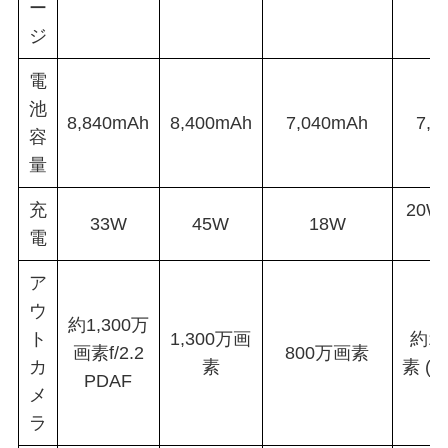
ー
ジ
電
池
8,840mAh
8,400mAh
7,040mAh
7,7
容
量
充
20W
33W
45W
18W
電
2
ア
ウ
約1,300万
ト
1,300万画
約1,
画素f/2.2
800万画素
カ
素
素 (f/
PDAF
メ
ラ