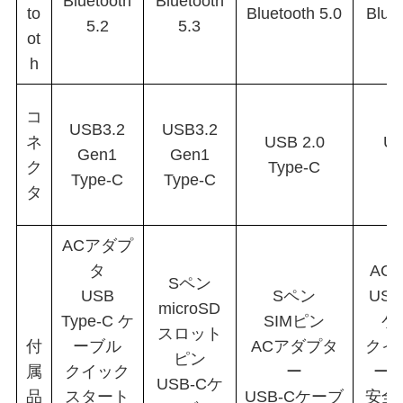
Bluetooth
Bluetooth
to
Bluetooth 5.0
Bluet
5.2
5.3
ot
h
コ
USB3.2
USB3.2
ネ
USB 2.0
US
Gen1
Gen1
ク
Type-C
T
Type-C
Type-C
タ
ACアダプ
タ
AC
Sペン
USB
Sペン
USB
microSD
Type-C ケ
SIMピン
ケ
スロット
付
ーブル
ACアダプタ
クイ
ピン
属
クイック
ー
ー
USB-Cケ
品
スタート
USB-Cケーブ
安全