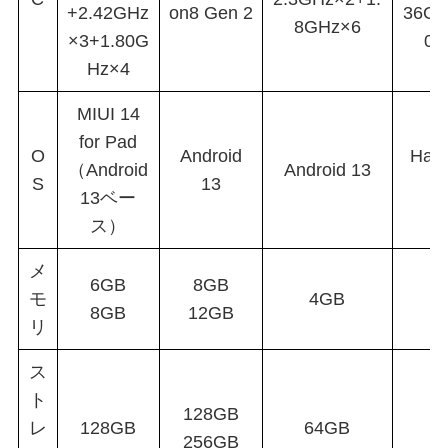
+2.42GHz
on8 Gen 2
36GH
8GHz×6
×3+1.80G
0 
Hz×4
MIUI 14
for Pad
O
Android
Har
（Android
Android 13
S
13
13ベー
ス）
メ
6GB
8GB
モ
4GB
8GB
12GB
リ
ス
ト
128GB
レ
128GB
64GB
1
256GB