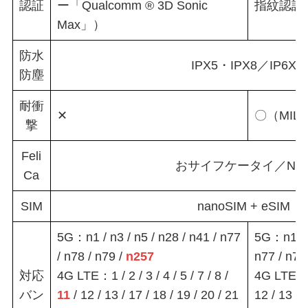
認証
ー「Qualcomm ® 3D Sonic
指紋認証
Max」）
防水
IPX5・IPX8／IP6X
防塵
耐衝
✕
〇（MIL-
撃
Feli
おサイフケータイ／NF
Ca
SIM
nanoSIM + eSIM
5G：n1 / n3 / n5 / n28 / n41 / n77
5G：n1 / n
/ n78 / n79 /
n257
n77 / n78
対応
4G LTE：1 / 2 / 3 / 4 / 5 / 7 / 8 /
4G LTE：1 /
バン
11
/ 12 / 13 / 17 / 18 / 19 / 20 / 21
12 / 13 / 1