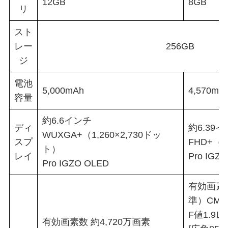
12GB
8GB
リ
スト
レー
256GB
ジ
電池
5,000mAh
4,570mA
容量
約6.6インチ
ディ
約6.39
WUXGA+（1,260×2,730ドッ
スプ
FHD+（1
ト）
レイ
Pro IGZ
Pro IGZO OLED
有効画素数
準）CMO
F値1.9
有効画素数 約4,720万画素