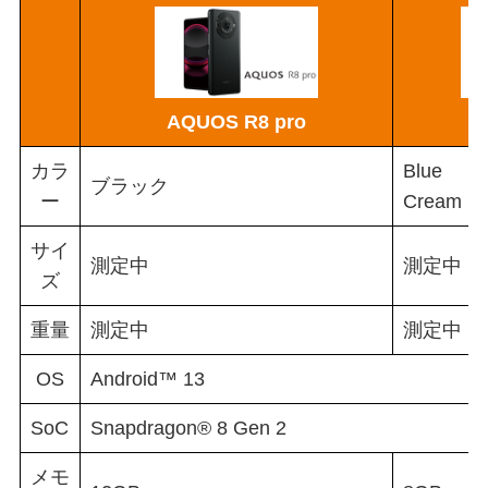
AQUOS R8 pro
カラ
Blue
ブラック
ー
Cream
サイ
測定中
測定中
ズ
重量
測定中
測定中（1
OS
Android™ 13
SoC
Snapdragon® 8 Gen 2
メモ