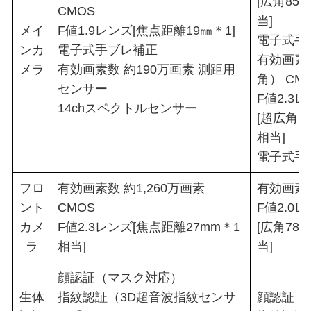
[広角85
CMOS
当]
メイ
F値1.9レンズ[焦点距離19㎜＊1]
電子式手
ンカ
電子式手ブレ補正
有効画素数
メラ
有効画素数 約190万画素 測距用
角） CM
センサー
F値2.3
14chスペクトルセンサー
[超広角1
相当]
電子式手
フロ
有効画素数 約1,260万画素
有効画素数
ント
CMOS
F値2.0
カメ
F値2.3レンズ[焦点距離27mm＊1
[広角78
ラ
相当]
当]
顔認証（マスク対応）
生体
指紋認証（3D超音波指紋センサ
顔認証（