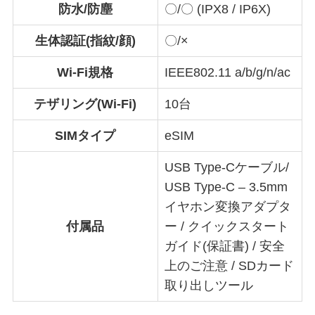
防水/防塵
〇/〇 (IPX8 / IP6X)
生体認証(指紋/顔)
〇/×
Wi-Fi規格
IEEE802.11 a/b/g/n/ac
テザリング(Wi-Fi)
10台
SIMタイプ
eSIM
USB Type-Cケーブル/
USB Type-C – 3.5mm
イヤホン変換アダプタ
付属品
ー / クイックスタート
ガイド(保証書) / 安全
上のご注意 / SDカード
取り出しツール