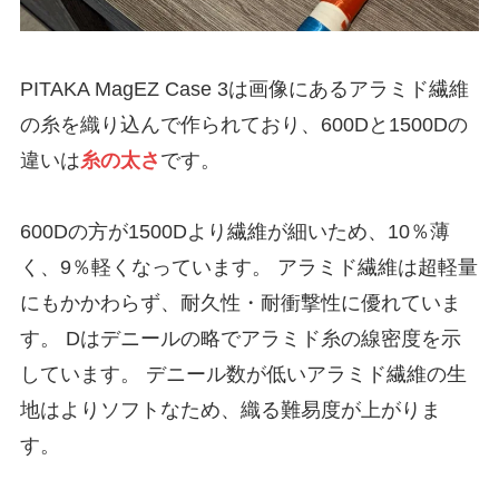
PITAKA MagEZ Case 3は画像にあるアラミド繊維
の糸を織り込んで作られており、600Dと1500Dの
違いは
糸の太さ
です。
600Dの方が1500Dより繊維が細いため、10％薄
く、9％軽くなっています。 アラミド繊維は超軽量
にもかかわらず、耐久性・耐衝撃性に優れていま
す。 Dはデニールの略でアラミド糸の線密度を示
しています。 デニール数が低いアラミド繊維の生
地はよりソフトなため、織る難易度が上がりま
す。