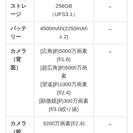
ストレ
256GB
←
ージ
（UFS3.1）
バッテ
4500mAh(2250mAh
←
リー
x 2)
カメラ
[広角]約5000万画素
←
（背
(f/1.8)
面）
[超広角]約5000万画
素
[望遠]約1300万画素
(f/2.4)
[顕微鏡]約300万画素
(f/3.0絞り値)
カメラ
3200万画素(f/2.4)
←
（前