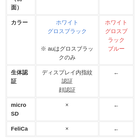
面）
カラー
ホワイト
ホワイト
グロスブラック
グロスブ
ラック
※ auはグロスブラッ
ブルー
クのみ
生体認
ディスプレイ内指紋
←
証
認証
顔認証
micro
×
←
SD
FeliCa
×
←