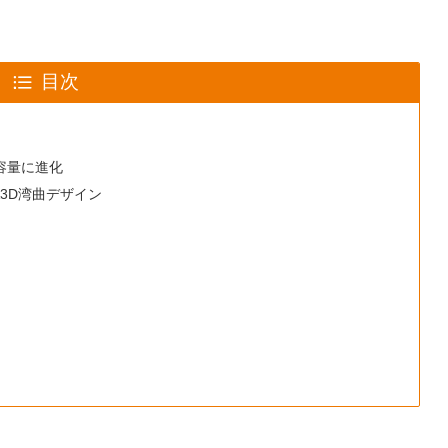
目次
大容量に進化
&3D湾曲デザイン