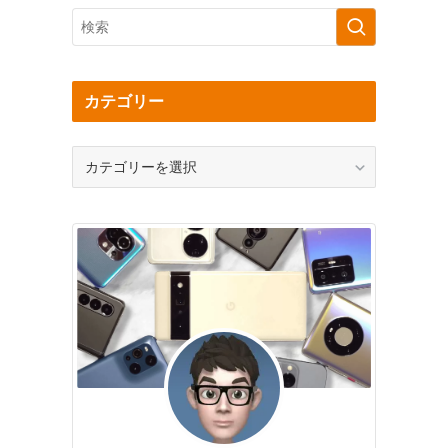
カテゴリー
カ
テ
ゴ
リ
ー