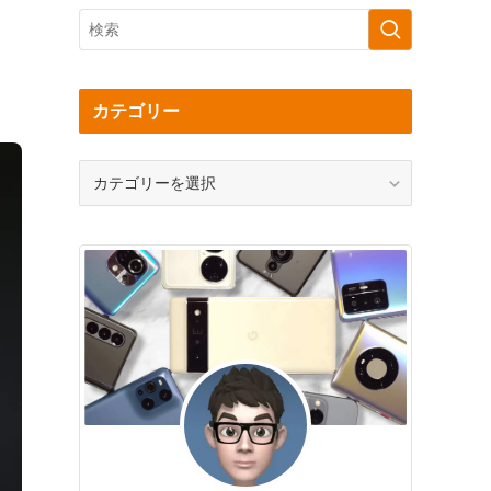
カテゴリー
カ
テ
ゴ
リ
ー