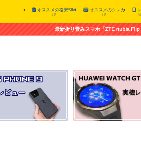
オススメの格安SIM
オススメのクレカ
レ
6選
8選
R
最新折り畳みスマホ「ZTE nubia Flip 5G 」