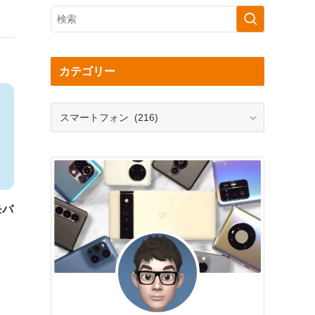
カテゴリー
カ
テ
ゴ
リ
ー
モバ