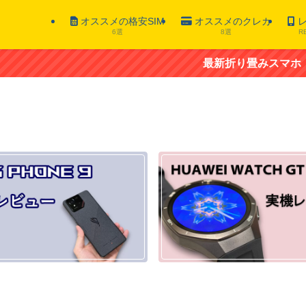
オススメの格安SIM
オススメのクレカ
レ
6選
8選
R
最新折り畳みスマホ「ZTE n